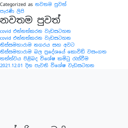
Categorized as
නවතම පුවත්
ලි
පැරණි ලිපි
නවතම පුවත්
පි
covid එන්නත්කරන වැඩසටහන
යා
covid එන්නත්කරන වැඩසටහන
ත්‍
තිස්සමහාරාම නගරය සහ අවට
තිස්සමහාරාම බල ප්‍රදේශයේ කොවිඩ් වසංගත
ර
තත්ත්වය පිළිබද විශේෂ කමිටු රැස්වීම
ණ
2021.12.01 දින පැවති විශේෂ වැඩසටහන
ය