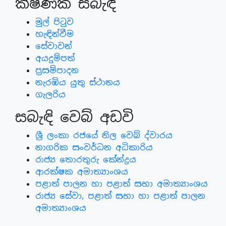
ක්ෂණික සබැඳි
මුල් පිටුව
හැඳින්වීම
සේවාවන්
අයදුම්පත්
ප්‍රසම්පාදන
නැරඹිය යුතු ස්ථානය
ගැලරිය
සබැඳි වෙබ් අඩවි
ශ්‍රී ලංකා රජයේ නිල වෙබ් ද්වාරය
නාගරික සංවර්ධන අධිකාරිය
රාජ්‍ය තොරතුරු කේන්ද්‍රය
ආරක්ෂක අමාත්‍යාංශය
පළාත් පාලන හා පළාත් සභා අමාත්‍යාංශය
රාජ්‍ය සේවා, පළාත් සභා හා පළාත් පාලන
අමාත්‍යාංශය