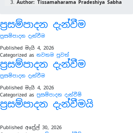
Author: Tissamaharama Pradeshiya Sabha
ප්‍රසම්පාදන දැන්වීම
ප්‍රසම්පාදන දැන්වීම
Published
මැයි 4, 2026
Categorized as
නවතම පුවත්
ප්‍රසම්පාදන දැන්වීම
ප්‍රසම්පාදන දැන්වීම
Published
මැයි 4, 2026
Categorized as
ප්‍රසම්පාදන දැන්වීම්
ප්‍රසම්පාදන දැන්වීමයි
Published
අප්‍රේල් 30, 2026