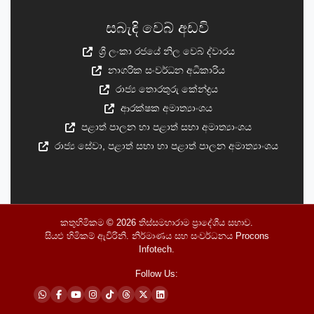
සබැඳි වෙබ් අඩවි
ශ්‍රී ලංකා රජයේ නිල වෙබ් ද්වාරය
නාගරික සංවර්ධන අධිකාරිය
රාජ්‍ය තොරතුරු කේන්ද්‍රය
ආරක්ෂක අමාත්‍යාංශය
පළාත් පාලන හා පළාත් සභා අමාත්‍යාංශය
රාජ්‍ය සේවා, පළාත් සභා හා පළාත් පාලන අමාත්‍යාංශය
කතුහිමිකම © 2026
තිස්සමහාරාම ප්‍රාදේශීය සභාව
.
සියළු හිමිකම් ඇවිරිනි. නිර්මාණය සහ සංවර්ධනය
Procons
Infotech
.
Follow Us: