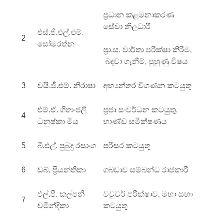
ප්‍රධාන කළමනාකරණ
සේවා නිලධාරී
එස්.ජී.එල්.එම්.
2
සෝමරත්න
ප්‍රා.ස. වාර්තා පරීක්ෂා කිරීම,
බදවා ගැනීම්, පුහුණු විෂය
3
වයි.ජී.එම්. නිරාෂා
අභ්‍යන්තර විගණන කටයුතු
එම්.ඒ. ගීතාංජලී
ප්‍රජා සංවර්ධන කටයුතු,
4
ධනුෂ්කා මිය
භාණ්ඩ සමීක්ෂණය
5
බී.එල්. පුබුදු රසාංග
පරිසර කටයුතු
6
ඩබ්. ප්‍රියන්තිකා
ගබඩාව සම්බන්ධ රාජකාරී
එල්.පී. කල්පනී
වවුචර් පරීක්ෂාව, මහා සභා
7
චමින්දිකා
කටයුතු