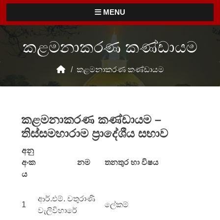
MENU
කළමනාකරණ කණ්ඩායම
/
කළමනාකරණ කණ්ඩායම
කළමනාකරණ කණ්ඩායම –
තිස්සමහාරාම ප්‍රාදේශීය සභාව
අනු
අංක
නම
තනතුර හා විෂය
ය
ආර්.එම්. චතුරාණි
1
ලේකම්
වැලිවිහාරේ