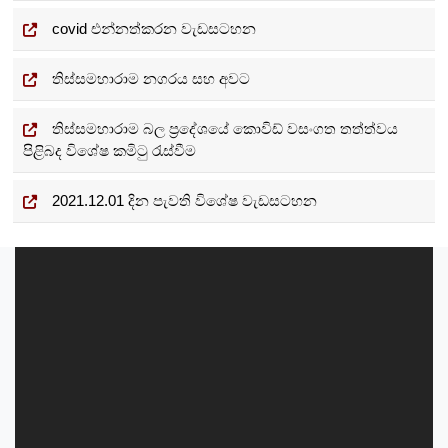
covid එන්නත්කරන වැඩසටහන
තිස්සමහාරාම නගරය සහ අවට
තිස්සමහාරාම බල ප්‍රදේශයේ කොවිඩ් වසංගත තත්ත්වය
පිළිබද විශේෂ කමිටු රැස්වීම
2021.12.01 දින පැවති විශේෂ වැඩසටහන