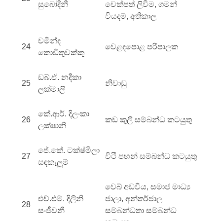
සුබෝදිනී
චෙක්පත් ලිවීම, ගමන්
වියදම්, අතිකාල
චමින්ද
24
වෙළදපොළ පරිපාලක
කොඩිතුවක්කු
ඩබ්.ඒ. නදීකා
25
නිවාඩු
ලක්මාලි
කේ.ආර්. දිලංකා
26
කඩ කුලී සම්බන්ධ කටයුතු
ලක්ෂානි
ජේ.කේ. ටක්ෂ්මිලා
27
විථි පහන් සම්බන්ධ කටයුතු
සඳකැලුම්
වෙබ් අඩවිය, සමාජ මාධ්‍ය
එච්.එම්. දිලිනි
ජාලා, අන්තර්ජාල
28
සංජීවනී
සම්බන්ධතා සම්බන්ධ