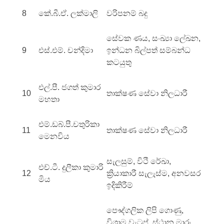
8
කේ.බී.ඒ. ලක්මාලි
වරිපනම් බදු
සේවක ණය, සංඛ්‍යා ලේඛන,
9
එස්.එම්. චන්දිමා
ඉන්ධන බිල්පත් සම්බන්ධ
කටයුතු
එල්.පී. ජගත් කුමාර
10
තාක්ෂණ සේවා නිලධාරී
මහතා
එම්.ඩබ්.පී.චතුරිකා
11
තාක්ෂණ සේවා නිලධාරී
මෙනවිය
සැලසුම්, විථි රේඛා,
එච්.ටී. දුලීකා කුමාරි
12
ක්‍රියාකාරී සැලැස්ම, අනවසර
මිය
ඉදිකිරීම්
පෞද්ගලික ලිපි ගොණු,
විශ්‍රාම වැටුප්, ස්ථාන මාරු,