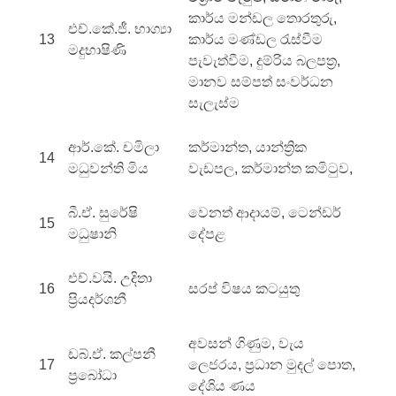
කාර්ය මන්ඩල තොරතුරු,
එච්.කේ.ජී. භාග්‍යා
13
කාර්ය මණ්ඩල රැස්වීම
මදුභාෂිණි
පැවැත්වීම, දුම්රිය බලපත්‍ර,
මානව සම්පත් සංවර්ධන
සැලැස්ම
ආර්.කේ. චමිලා
කර්මාන්ත, යාන්ත්‍රික
14
මධුවන්ති මිය
වැඩපල, කර්මාන්ත කමිටුව,
බී.ඒ. සුරේෂි
වෙනත් ආදායම්, ටෙන්ඩර්
15
මධුෂානි
දේපළ
එච්.වයි. උදිතා
16
සරප් විෂය කටයුතු
ප්‍රියදර්ශනී
අවසන් ගිණුම, වැය
ඩබ්.ඒ. කල්පනී
17
ලෙජරය, ප්‍රධාන මුදල් පොත,
ප්‍රබෝධා
දේශිය ණය