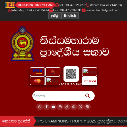
08-08-2026 | 05:27:01 AM
Tel: +94 47 2237275
Mobile: +94 70 2442326
WhatsApp: +94 77 4875474
Fax: +94 47 2239035
tissasabha01@gmail.com
தமிழ்
English
PAY NOW
SCAN TO PAY
●
ිදුකරන ලදී.
TPS CHAMPIONS TROPHY 2025 සුහද ක්‍රිකට් තරගාවලි
නවතම ප්‍රවෘත්ති