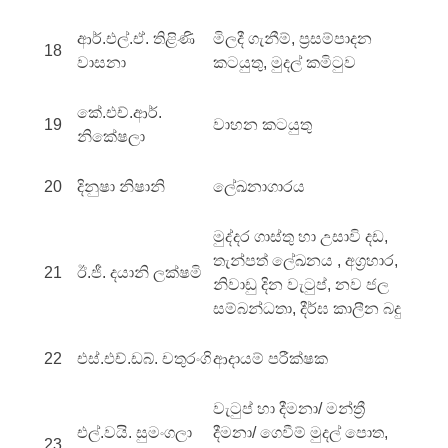
ආර්.එල්.ඒ. තිළිණි
මිලදී ගැනීම්, ප්‍රසම්පාදන
18
වාසනා
කටයුතු, මුදල් කමිටුව
කේ.එච්.ආර්.
19
වාහන කටයුතු
නිකේෂලා
20
දිනුෂා නිෂානි
ලේඛනාගාරය
මුද්දර ගාස්තු හා උසාවි දඩ,
තැන්පත් ලේඛනය , අග්‍රහාර,
21
ඊ.ජී. දයානි ලක්ෂමි
නිවාඩු දින වැටුප්, නව ජල
සම්බන්ධතා, දීර්ඝ කාලීන බදු
22
එස්.එච්.ඩබ්. චතුරංගි
ආදායම් පරීක්ෂක
වැටුප් හා දීමනා/ මන්ත්‍රී
එල්.වයි. සුමංගලා
දීමනා/ ගෙවීම් මුදල් පොත,
23