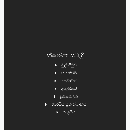
ක්ෂණික සබැඳි
මුල් පිටුව
හැඳින්වීම
සේවාවන්
අයදුම්පත්
ප්‍රසම්පාදන
නැරඹිය යුතු ස්ථානය
ගැලරිය