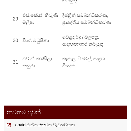
කටයුතු
එස්.කේ.ඒ. හිරුණි
දිස්ත්‍රික් සම්බන්ධීකරණ,
29
මලීෂා
ප්‍රාදේශීය සම්බන්ධීකරණ
වෙළද බදු / බලපත්‍ර,
30
වී.ඒ. මධුෂිකා
ආදාහනාගාර කටයුතු
එච්.ඒ. තක්ෂිලා
තැපෑල, ඊමේල්, සංග්‍රහ
31
තනුජා
වියදම්
නවතම පුවත්
covid එන්නත්කරන වැඩසටහන