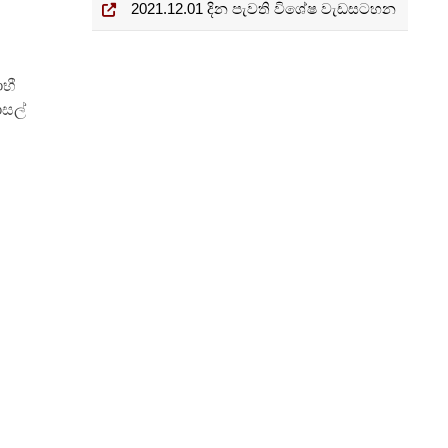
2021.12.01 දින පැවති විශේෂ වැඩසටහන
ාභී
ාසල්