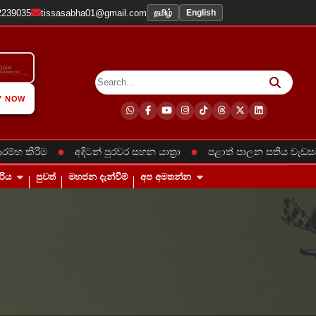
2239035
tissasabha01@gmail.com
தமிழ்
English
Y NOW
●
අදිටන් පුරවර සහන යාත්‍රා
පළාත් පාලන සතිය වැඩසටහන් පෙළගැස්
රිය
පුවත්
මහජන දැන්වීම්
අප අමතන්න