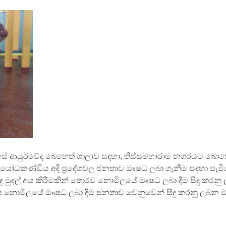
දහස් ආයුර්වේද බෙහෙත් ශාලාව සඳහා, තිස්සමහාරාම නගරයට බොහ
ය, යෝධකණ්ඩිය අදි ප්‍රදේශවල ජනතාව ඖෂධ ලබා ගැනීම සඳහා පැම
ිදු මුදල් අය කිරීමකින් තොරව නොමිලයේ ඖෂධ ලබා දීම සිදු කරනු 
ලෙස නොමිලයේ ඖෂධ ලබා දීම ජනතාව වෙනුවෙන් සිදු කරනු ලබන 