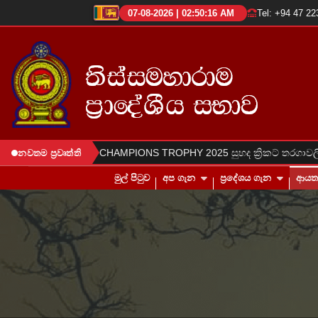
07-08-2026 | 02:50:18 AM
Tel: +94 47 2
●
TPS CHAMPIONS TROPHY 2025 සුහද ක්‍රිකට් තරගාවලිය
ආයුර්ව
නවතම ප්‍රවෘත්ති
මුල් පිටුව
අප ගැන
ප්‍රදේශය ගැන
ආය