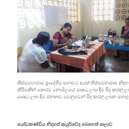
තිස්සමහාරාම ප්‍රාදේශීය සභාවට අයත් තිස්සමහාරාම නිදහ
කිරීමකින් තොරව නොමිලයේ ඖෂධ ලබා දීම සිදු කරනු ල
ඖෂධ ලබා දීම ජනතාව වෙනුවෙන් සිදු කරනු ලබන මහඟු
යෝධකණ්ඩිය නිදහස් ආයුර්වේද බෙහෙත් ශාලාව