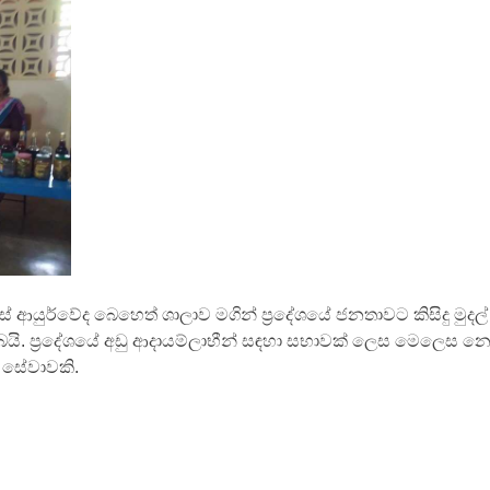
ස් ආයුර්වේද බෙහෙත් ශාලාව මගින් ප්‍රදේශයේ ජනතාවට කිසිදු මුදල
බයි. ප්‍රදේශයේ අඩු ආදායම්ලාභීන් සඳහා සභාවක් ලෙස මෙලෙස 
 සේවාවකි.