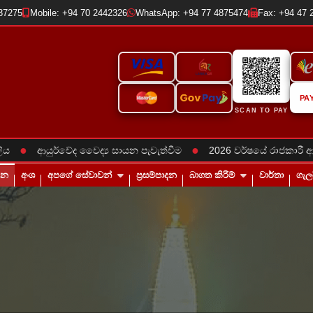
237275
Mobile: +94 70 2442326
WhatsApp: +94 77 4875474
Fax: +94 47 
PA
SCAN TO PAY
●
●
ේද වෛද්‍ය සායන පැවැත්වීම
2026 වර්ෂයේ රාජකාරී ආරම්භ කිරීම
තන
අංශ
අපගේ සේවාවන්
ප්‍රසම්පාදන
බාගත කිරීම්
වාර්තා
ගැල