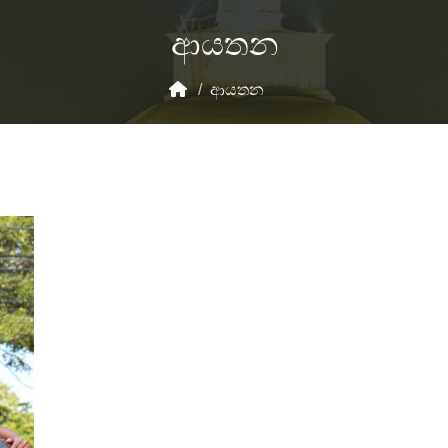
ආයතන
/
ආයතන