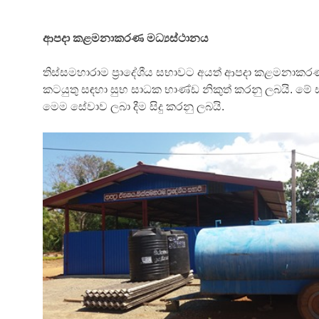
ආපදා කළමනාකරණ මධ්‍යස්ථානය
තිස්සමහාරාම ප්‍රාදේශීය සභාවට අයත් ආපදා කළමනාකරණ
කටයුතු සඳහා සුභ සාධක භාණ්ඩ නිකුත් කරනු ලබයි. මේ 
මෙම සේවාව ලබා දීම සිදු කරනු ලබයි.