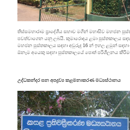
තිස්සමහාරාම ප්‍රාදේශීය සභාව මගින් මහාසිව මහජන පු
පවත්වාගෙන යනු ලබයි. කුමාරොදය ළමා පුස්තකාලය සඳහා 
මහජන පුස්තකාලය සඳහා අවුරුදු 16 න් ඉහල ළමුන් සඳහ
ඕනෑම අයෙකු සඳහා පුස්තකාලයේ පොත් පරිශීලනය කිරීමට
උද්ධකන්දර ඝන අපද්‍රව්‍ය කළමනාකරණ මධ්‍යස්ථානය