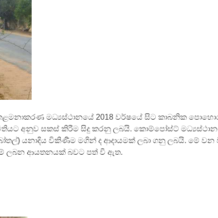
සළ කළමනාකරණ මධ්‍යස්ථානයේ 2018 වර්ෂයේ සිට කාබනික පොහොර
ිතියට අනුව සකස් කිරීම සිදු කරනු ලබයි. කොම්පෝස්ට් මධ්‍යස්ථා
ටික් බෝතල්) යනාදිය විකිණීම මගින් ද ආදායමක් ලබා ගනු ලබයි. මේ වන 
ායම් ලබන ආයතනයක් බවට පත් වී ඇත.