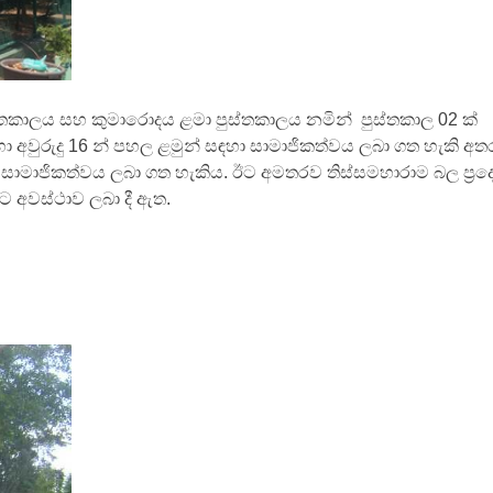
ස්තකාලය සහ කුමාරොදය ළමා පුස්තකාලය නමින් පුස්තකාල 02 ක්
අවුරුදු 16 න් පහල ළමුන් සඳහා සාමාජිකත්වය ලබා ගත හැකි අත
ා සාමාජිකත්වය ලබා ගත හැකිය. ඊට අමතරව තිස්සමහාරාම බල ප්‍ර
 අවස්ථාව ලබා දී ඇත.