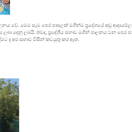
පාලනය වේ. මෙම සෑම පෙර පාසලක් මගින්ම ප්‍රදේශයේ අඩු ආදායම්ල
 ලබා දෙනු ලබයි. තවද, ප්‍රදේශීය සභාව මගින් පාලනය වන පෙර ප
ීමට ද අප සභාව විසින් කටයුතු කර ඇත.