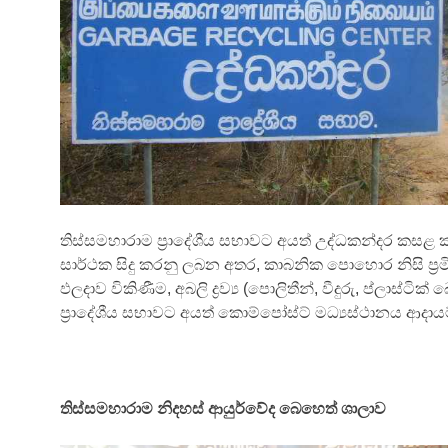
තිස්සමහාරාම ප්‍රාදේශීය සභාවට අයත් උද්ධකන්දර ක
සාර්ථක සිදු කරනු ලබන අතර, කාබනික පොහොර නිසි ප්‍රම
ඵලදාව විකිණීම, අබලි ද්‍රව්‍ය (පොලිතීන්, වීදුරු, ප්ලාස්
ප්‍රාදේශීය සභාවට අයත් කොම්පෝස්ට් මධ්‍යස්ථානය ආද
තිස්සමහාරාම නිදහස් ආයුර්වේද බෙහෙත් ශාලාව