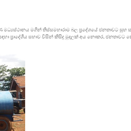
 මධ්‍යස්ථානය මගින් තිස්සමහාරාම බල ප්‍රදේශයේ ජනතාවට සුභ
සඳහා ප්‍රාදේශීය සභාව විසින් කිසිදු මුදලක් අය නොකර, ජනතාවට