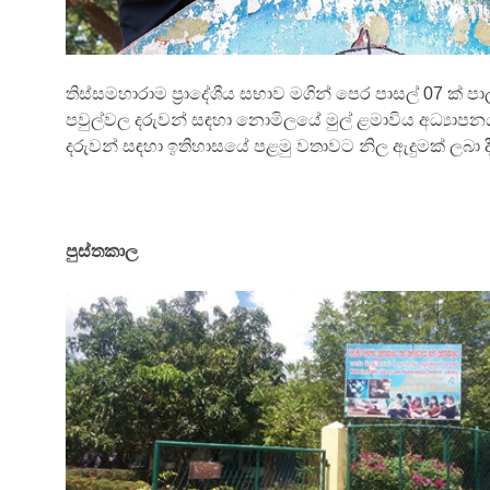
තිස්සමහාරාම ප්‍රාදේශීය සභාව මගින් පෙර පාසල් 07 ක් 
පවුල්වල දරුවන් සඳහා නොමිලයේ මුල් ළමාවිය අධ්‍යාපනය
දරුවන් සඳහා ඉතිහාසයේ පළමු වතාවට නිල ඇදුමක් ලබා ද
පුස්තකාල