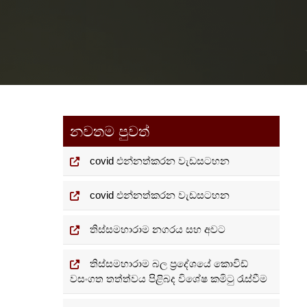
නවතම පුවත්
covid එන්නත්කරන වැඩසටහන
covid එන්නත්කරන වැඩසටහන
තිස්සමහාරාම නගරය සහ අවට
තිස්සමහාරාම බල ප්‍රදේශයේ කොවිඩ්
වසංගත තත්ත්වය පිළිබද විශේෂ කමිටු රැස්වීම