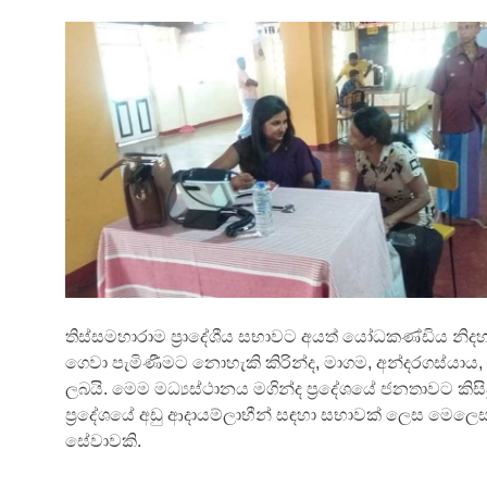
තිස්සමහාරාම ප්‍රාදේශීය සභාවට අයත් යෝධකණ්ඩිය නි
ගෙවා පැමිණීමට නොහැකි කිරින්ද, මාගම, අන්දරගස්යා
ලබයි. මෙම මධ්‍යස්ථානය මගින්ද ප්‍රදේශයේ ජනතාවට කිස
ප්‍රදේශයේ අඩු ආදායම්ලාභීන් සඳහා සභාවක් ලෙස මෙ
සේවාවකි.