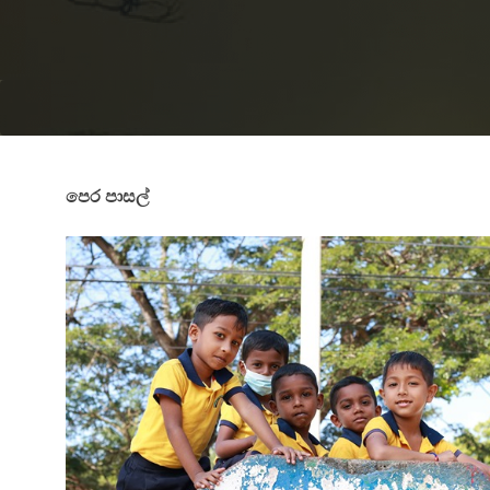
පෙර පාසල්