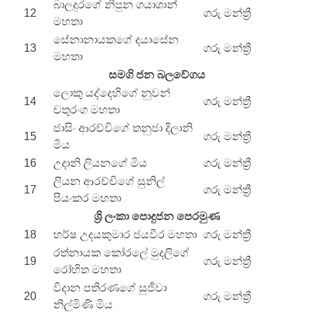
බාලදුරගේ නිපුන ගයාශාන්
12
ගරු මන්ත්‍රී
මහතා
සේනානායකගේ දයාසේන
13
ගරු මන්ත්‍රී
මහතා
සමගි ජන බලවේගය
ලොකු යද්දෙහිගේ නුවන්
14
ගරු මන්ත්‍රී
චතුරංග මහතා
ජාසිං ආරච්චිගේ තනුජා දිලානි
15
ගරු මන්ත්‍රී
මිය
16
උදානි ලියනගේ මිය
ගරු මන්ත්‍රී
ලියන ආරච්චිගේ සුනිල්
17
ගරු මන්ත්‍රී
පියංකර මහතා
ශ්‍රි ලංකා පොදුජන පෙරමුණ
18
හර්ෂ උදයකුමාර ජයවීර මහතා
ගරු මන්ත්‍රී
රත්නායක කෝරලේ මුදලිගේ
19
ගරු මන්ත්‍රී
රෝහිත මහතා
විදාන පතිරණගේ සුජීවා
20
ගරු මන්ත්‍රී
නිල්මිණි මිය