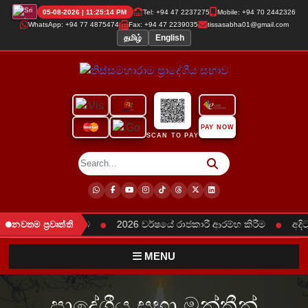
05-08-2026 | 11:25:14 PM
Tel: +94 47 2237275
Mobile: +94 70 2442326
WhatsApp: +94 77 4875474
Fax: +94 47 2239035
tissasabha01@gmail.com
தமிழ்
English
PAY NOW
SCAN TO PAY
●
●
‍ය සායන පැවැත්වීම
2026 වර්ෂයේ රාජකාරී ආරම්භ කිරීම
අදිටන්
නවතම ප්‍රවෘත්ති
MENU
ප්‍රාදේශීය සභා මන්ත්‍රීන්