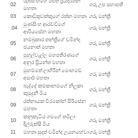
රූබසිංහගේ රජිත් ප්‍රියදර්ශන
02
ගරු උප සභාපති
මහතා
03
කොඩිතුවක්කුගේ රත්න මහතා
ගරු මන්ත්‍රී
මුණසිංහ ආරච්චිගේ
.04
ගරු මන්ත්‍රී
ආරියසේන මහතා
නම්බුකාර තන්ත්‍රිගේ චමින්ද
05
ගරු මන්ත්‍රී
ජයනාත් මහතා
පුහුල්වැල්ල මහපතිරණගේ
06
ගරු මන්ත්‍රී
අනුර ප්‍රියන්ත මහතා
මුහම්මත් ලාහිරීන් මොහමඩ්
07
ගරු මන්ත්‍රී
අසාර් මහතා
බැද්දේ කම්කානම්ගේ නිලුකා
08
ගරු මන්ත්‍රී
කුමුදුනී මිය
රත්නායක වීරකෝන් සිරිසේන
09
ගරු මන්ත්‍රී
මහතා
කනුකැටිය ගමගේ තමිලා
10
ගරු මන්ත්‍රී
දිල්රුක්ෂි මිය
11
මහතා සුදත් චමින්ද උයනහේවා
ගරු මන්ත්‍රී