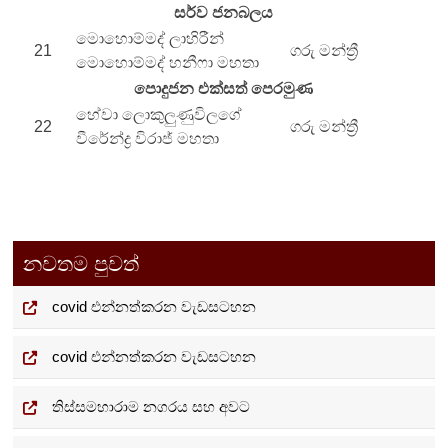
සර්ව ජනබලය
මොහොම්මද් ලාහිරීන්
21
ගරු මන්ත්‍රී
මොහොම්මද් හනීෆා මහතා
පොදුජන එක්සත් පෙරමුණ
හේවා ලොකුලුණුවිලගේ
22
ගරු මන්ත්‍රී
වීරේන්ද්‍ර විරාජ් මහතා
නවතම පුවත්
covid එන්නත්කරන වැඩසටහන
covid එන්නත්කරන වැඩසටහන
තිස්සමහාරාම නගරය සහ අවට