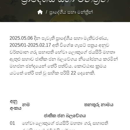
/
ප්‍රාදේශීය සභා මන්ත්‍රීන්
2025.05.06 දින පැවැති ප්‍රාදේශීය සභා මැතිවරණය,
2025/01-2025.02.17 අති විශේෂ ගැසට් පත්‍රය අනුව
වර්තමාන ගරු සභාපති හේවා ලොකුගේ ජයසිරි මහතා
ඇතුළු සභාව ජාතික ජන බලවේගය නියෝජනය කරමින්
මහජන ඡන්දයෙන් තේරී පත්විය. කොට්ඨාස ක්‍රමය
යටතේ තේරී පත් වු සභික පරිසි 22 දෙනෙකි.
අනු
නම
තනතුරු නාමය
අංකය
ජාතික ජන බලවේගය
01
හේවා ලොකුගේ ජයසිරි මහතා
ගරු සභාපති