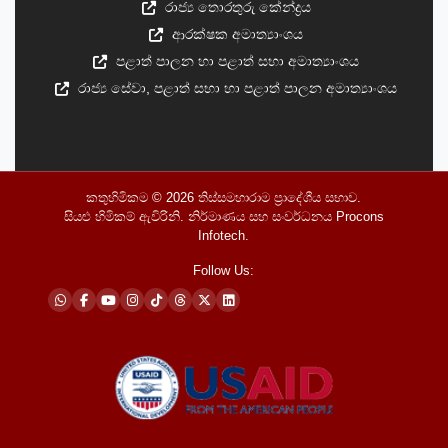
රාජ්‍ය තොරතුරු කේන්ද්‍රය
ආරක්ෂක අමාත්‍යාංශය
පළාත් පාලන හා පළාත් සභා අමාත්‍යාංශය
රාජ්‍ය සේවා, පළාත් සභා හා පළාත් පාලන අමාත්‍යාංශය
කතුහිමිකම © 2026
තිස්සමහාරාම ප්‍රාදේශීය සභාව
.
සියළු හිමිකම් ඇවිරිනි. නිර්මාණය සහ සංවර්ධනය
Procons
Infotech
.
Follow Us: