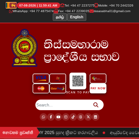
07-08-2026 | 11:59:42 AM
Tel: +94 47 2237275
Mobile: +94 70 2442326
WhatsApp: +94 77 4875474
Fax: +94 47 2239035
tissasabha01@gmail.com
தமிழ்
English
PAY NOW
SCAN TO PAY
●
MPIONS TROPHY 2025 සුහද ක්‍රිකට් තරගාවලිය
ආයුර්වේද වෛද්‍ය
නවතම ප්‍රවෘත්ති