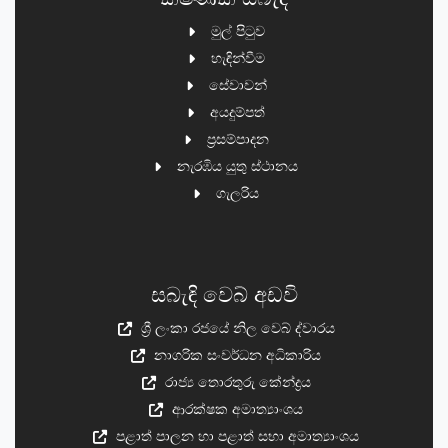
මුල් පිටුව
හැඳින්වීම
සේවාවන්
අයදුම්පත්
ප්‍රසම්පාදන
නැරඹිය යුතු ස්ථානය
ගැලරිය
සබැඳි වෙබ් අඩවි
ශ්‍රී ලංකා රජයේ නිල වෙබ් ද්වාරය
නාගරික සංවර්ධන අධිකාරිය
රාජ්‍ය තොරතුරු කේන්ද්‍රය
ආරක්ෂක අමාත්‍යාංශය
පළාත් පාලන හා පළාත් සභා අමාත්‍යාංශය