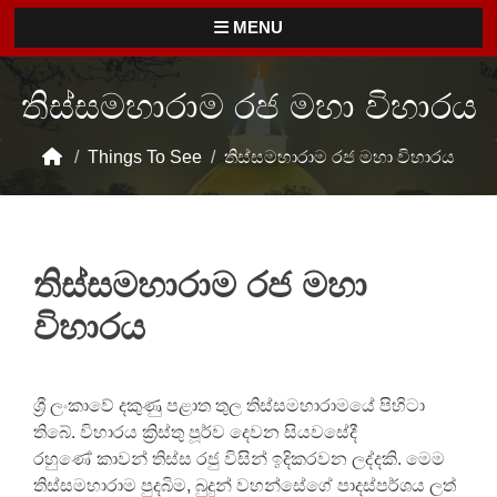
MENU
තිස්සමහාරාම රජ මහා විහාරය
/
Things To See
/
තිස්සමහාරාම රජ මහා විහාරය
තිස්සමහාරාම රජ මහා
විහාරය
ශ්‍රී ලංකාවේ දකුණු පළාත තුල තිස්සමහාරාමයේ පිහිටා
තිබේ. විහාරය ක්‍රිස්තු පූර්ව දෙවන සියවසේදී
රහුණේ කාවන් තිස්ස රජු විසින් ඉදිකරවන ලද්දකි. මෙම
තිස්සමහාරාම පුදබිම, බුදුන් වහන්සේගේ පාදස්පර්ශය ලත්