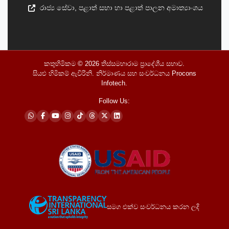
රාජ්‍ය සේවා, පළාත් සභා හා පළාත් පාලන අමාත්‍යාංශය
කතුහිමිකම © 2026
තිස්සමහාරාම ප්‍රාදේශීය සභාව
.
සියළු හිමිකම් ඇවිරිනි. නිර්මාණය සහ සංවර්ධනය
Procons
Infotech
.
Follow Us:
සමග එක්ව සංවර්ධනය කරන ලදි