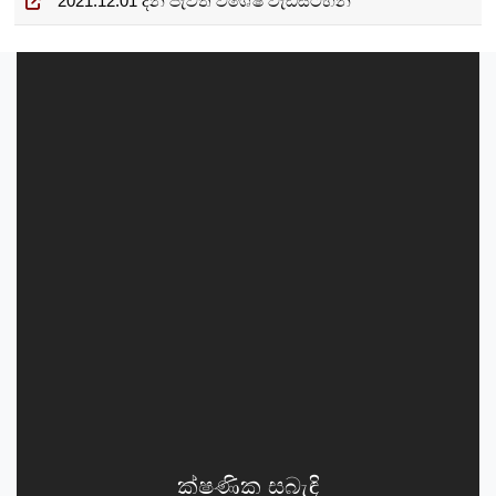
2021.12.01 දින පැවති විශේෂ වැඩසටහන
ක්ෂණික සබැඳි