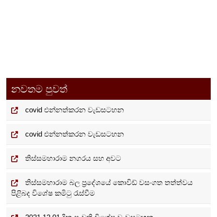
ලි
පි
යා
නවතම පුවත්
ත්‍
covid එන්නත්කරන වැඩසටහන
ර
ණ
covid එන්නත්කරන වැඩසටහන
ය
තිස්සමහාරාම නගරය සහ අවට
තිස්සමහාරාම බල ප්‍රදේශයේ කොවිඩ් වසංගත තත්ත්වය
පිළිබද විශේෂ කමිටු රැස්වීම