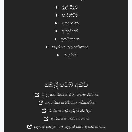
මුල් පිටුව
හැඳින්වීම
සේවාවන්
අයදුම්පත්
ප්‍රසම්පාදන
නැරඹිය යුතු ස්ථානය
ගැලරිය
සබැඳි වෙබ් අඩවි
ශ්‍රී ලංකා රජයේ නිල වෙබ් ද්වාරය
නාගරික සංවර්ධන අධිකාරිය
රාජ්‍ය තොරතුරු කේන්ද්‍රය
ආරක්ෂක අමාත්‍යාංශය
පළාත් පාලන හා පළාත් සභා අමාත්‍යාංශය