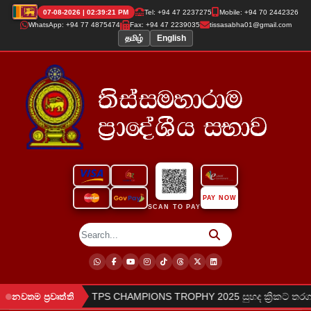
07-08-2026 | 02:39:21 PM
Tel: +94 47 2237275
Mobile: +94 70 2442326
WhatsApp: +94 77 4875474
Fax: +94 47 2239035
tissasabha01@gmail.com
தமிழ்
English
PAY NOW
SCAN TO PAY
●
න සිදුකරන ලදී.
TPS CHAMPIONS TROPHY 2025 සුහද ක්‍රිකට් තරගා
නවතම ප්‍රවෘත්ති