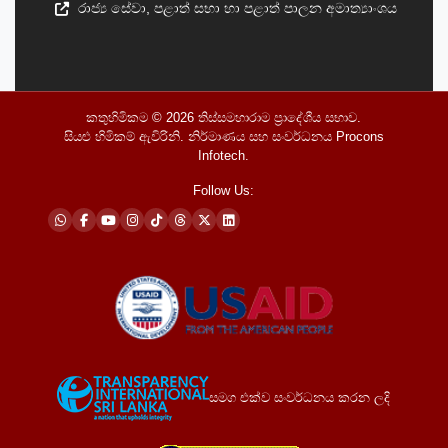
රාජ්‍ය සේවා, පළාත් සභා හා පළාත් පාලන අමාත්‍යාංශය
කතුහිමිකම © 2026
තිස්සමහාරාම ප්‍රාදේශීය සභාව
.
සියළු හිමිකම් ඇවිරිනි. නිර්මාණය සහ සංවර්ධනය
Procons
Infotech
.
Follow Us:
සමග එක්ව සංවර්ධනය කරන ලදි