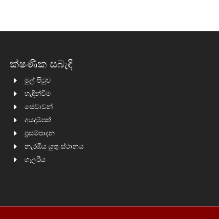
ක්ෂණික සබැඳි
මුල් පිටුව
හැඳින්වීම
සේවාවන්
අයදුම්පත්
ප්‍රසම්පාදන
නැරඹිය යුතු ස්ථානය
ගැලරිය