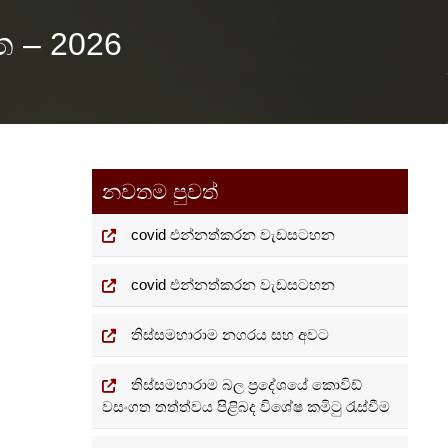
පත – 2026
නවතම පුවත්
covid එන්නත්කරන වැඩසටහන
covid එන්නත්කරන වැඩසටහන
තිස්සමහාරාම නගරය සහ අවට
තිස්සමහාරාම බල ප්‍රදේශයේ කොවිඩ්
වසංගත තත්ත්වය පිළිබද විශේෂ කමිටු රැස්වීම