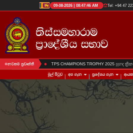
09-08-2026 | 08:47:46 AM
Tel: +94 47 2
●
 දින සිදුකරන ලදී.
TPS CHAMPIONS TROPHY 2025 සුහද ක්‍රිකට් ත
නවතම ප්‍රවෘත්ති
මුල් පිටුව
අප ගැන
ප්‍රදේශය ගැන
ආය