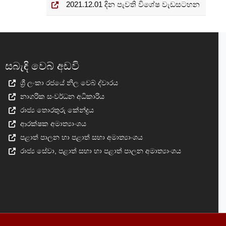
2021.12.01 දින පැවති විශේෂ වැඩසටහන
සබැඳි වෙබ් අඩවි
ශ්‍රී ලංකා රජයේ නිල වෙබ් ද්වාරය
නාගරික සංවර්ධන අධිකාරිය
රාජ්‍ය තොරතුරු කේන්ද්‍රය
ආරක්ෂක අමාත්‍යාංශය
පළාත් පාලන හා පළාත් සභා අමාත්‍යාංශය
රාජ්‍ය සේවා, පළාත් සභා හා පළාත් පාලන අමාත්‍යාංශය