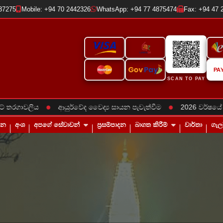
237275
Mobile: +94 70 2442326
WhatsApp: +94 77 4875474
Fax: +94 47 
PA
SCAN TO PAY
●
●
රගාවලිය
ආයුර්වේද වෛද්‍ය සායන පැවැත්වීම
2026 වර්ෂයේ රාජක
තන
අංශ
අපගේ සේවාවන්
ප්‍රසම්පාදන
බාගත කිරීම්
වාර්තා
ගැල