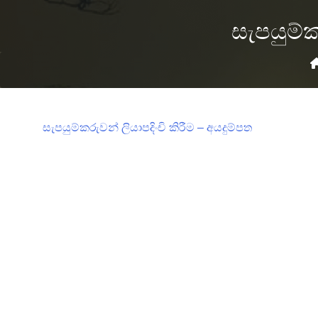
සැපයුම්ක
සැපයුම්කරුවන් ලියාපදිංචි කිරීම – අයදුම්පත