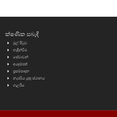
ක්ෂණික සබැඳි
මුල් පිටුව
හැඳින්වීම
සේවාවන්
අයදුම්පත්
ප්‍රසම්පාදන
නැරඹිය යුතු ස්ථානය
ගැලරිය