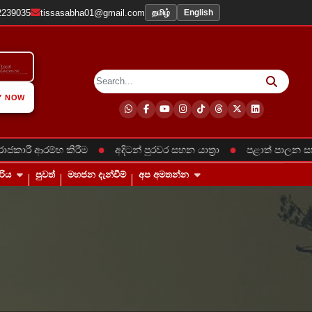
2239035
tissasabha01@gmail.com
தமிழ்
English
Y NOW
●
●
රී ආරම්භ කිරීම
අදිටන් පුරවර සහන යාත්‍රා
පළාත් පාලන සතිය 
රිය
පුවත්
මහජන දැන්වීම්
අප අමතන්න