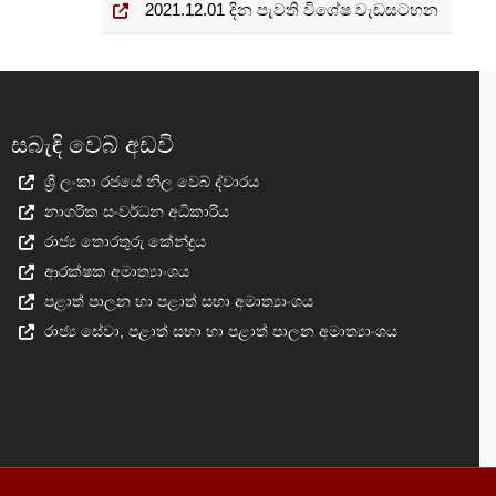
2021.12.01 දින පැවති විශේෂ වැඩසටහන
සබැඳි වෙබ් අඩවි
ශ්‍රී ලංකා රජයේ නිල වෙබ් ද්වාරය
නාගරික සංවර්ධන අධිකාරිය
රාජ්‍ය තොරතුරු කේන්ද්‍රය
ආරක්ෂක අමාත්‍යාංශය
පළාත් පාලන හා පළාත් සභා අමාත්‍යාංශය
රාජ්‍ය සේවා, පළාත් සභා හා පළාත් පාලන අමාත්‍යාංශය