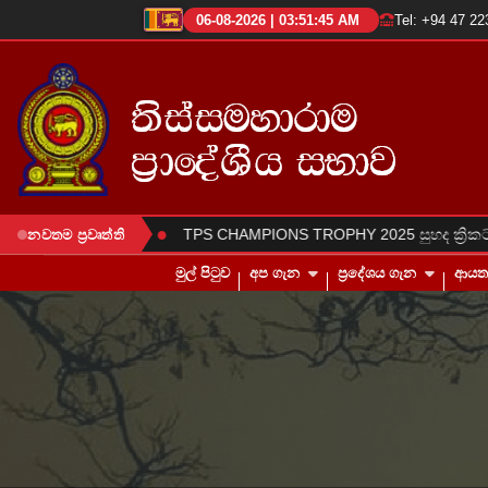
06-08-2026 | 03:51:45 AM
Tel: +94 47 2
●
දින සිදුකරන ලදී.
TPS CHAMPIONS TROPHY 2025 සුහද ක්‍රිකට් තර
නවතම ප්‍රවෘත්ති
මුල් පිටුව
අප ගැන
ප්‍රදේශය ගැන
ආය