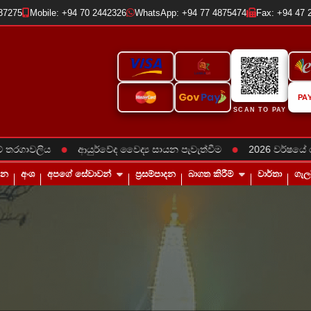
237275
Mobile: +94 70 2442326
WhatsApp: +94 77 4875474
Fax: +94 47 
PA
SCAN TO PAY
●
●
ගාවලිය
ආයුර්වේද වෛද්‍ය සායන පැවැත්වීම
2026 වර්ෂයේ රාජකා
තන
අංශ
අපගේ සේවාවන්
ප්‍රසම්පාදන
බාගත කිරීම්
වාර්තා
ගැල