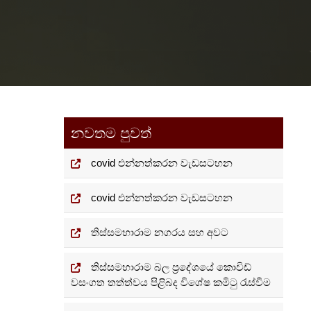
නවතම පුවත්
covid එන්නත්කරන වැඩසටහන
covid එන්නත්කරන වැඩසටහන
තිස්සමහාරාම නගරය සහ අවට
තිස්සමහාරාම බල ප්‍රදේශයේ කොවිඩ්
වසංගත තත්ත්වය පිළිබද විශේෂ කමිටු රැස්වීම