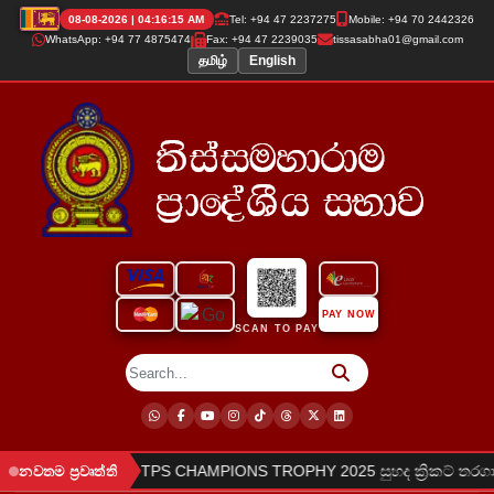
08-08-2026 | 04:16:15 AM
Tel: +94 47 2237275
Mobile: +94 70 2442326
WhatsApp: +94 77 4875474
Fax: +94 47 2239035
tissasabha01@gmail.com
தமிழ்
English
PAY NOW
SCAN TO PAY
●
 සිදුකරන ලදී.
TPS CHAMPIONS TROPHY 2025 සුහද ක්‍රිකට් තරගාව
නවතම ප්‍රවෘත්ති