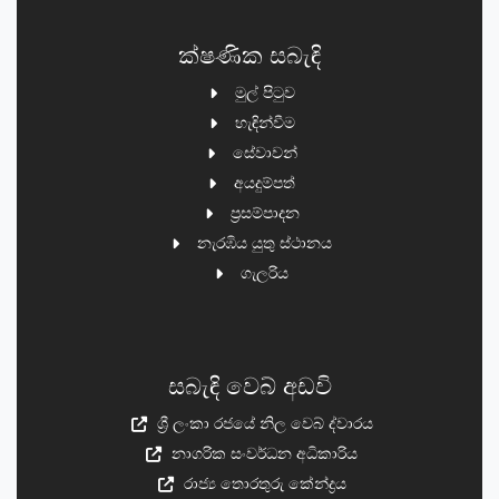
ක්ෂණික සබැඳි
මුල් පිටුව
හැඳින්වීම
සේවාවන්
අයදුම්පත්
ප්‍රසම්පාදන
නැරඹිය යුතු ස්ථානය
ගැලරිය
සබැඳි වෙබ් අඩවි
ශ්‍රී ලංකා රජයේ නිල වෙබ් ද්වාරය
නාගරික සංවර්ධන අධිකාරිය
රාජ්‍ය තොරතුරු කේන්ද්‍රය