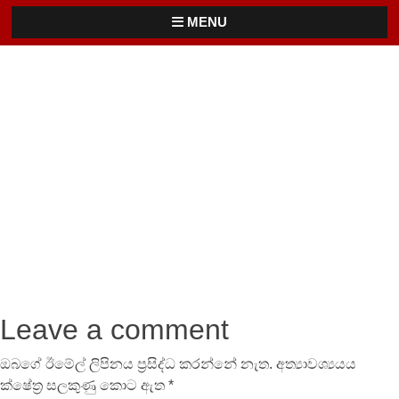
MENU
Leave a comment
ඔබගේ ඊමේල් ලිපිනය ප්‍රසිද්ධ කරන්නේ නැත.
අත්‍යාවශ්‍යයය
ක්ෂේත්‍ර සලකුණු කොට ඇත
*