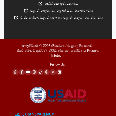
ආරක්ෂක අමාත්‍යාංශය
පළාත් පාලන හා පළාත් සභා අමාත්‍යාංශය
රාජ්‍ය සේවා, පළාත් සභා හා පළාත් පාලන අමාත්‍යාංශය
කතුහිමිකම © 2026
තිස්සමහාරාම ප්‍රාදේශීය සභාව
.
සියළු හිමිකම් ඇවිරිනි. නිර්මාණය සහ සංවර්ධනය
Procons
Infotech
.
Follow Us: