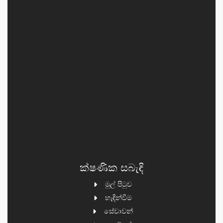
ක්ෂණික සබැඳි
මුල් පිටුව
හැඳින්වීම
සේවාවන්