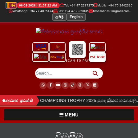
06-08-2026 | 11:57:23 AM
Tel: +94 47 2237275
Mobile: +94 70 2442326
WhatsApp: +94 77 4875474
Fax: +94 47 2239035
tissasabha01@gmail.com
தமிழ்
English
PAY NOW
SCAN TO PAY
●
කරන ලදී.
TPS CHAMPIONS TROPHY 2025 සුහද ක්‍රිකට් තරගාවලිය
නවතම ප්‍රවෘත්ති
MENU
විමසීම්