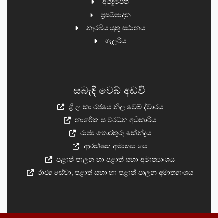
අයදුම්පත්
ප්‍රසම්පාදන
නැරඹිය යුතු ස්ථානය
ගැලරිය
සබැඳි වෙබ් අඩවි
ශ්‍රී ලංකා රජයේ නිල වෙබ් ද්වාරය
නාගරික සංවර්ධන අධිකාරිය
රාජ්‍ය තොරතුරු කේන්ද්‍රය
ආරක්ෂක අමාත්‍යාංශය
පළාත් පාලන හා පළාත් සභා අමාත්‍යාංශය
රාජ්‍ය සේවා, පළාත් සභා හා පළාත් පාලන අමාත්‍යාංශය