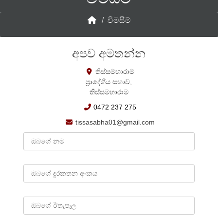
/
විමසීම්
අපව අමතන්න
තිස්සමහාරාම
ප්‍රාදේශීය සභාව,
තිස්සමහාරාම
0472 237 275
tissasabha01@gmail.com