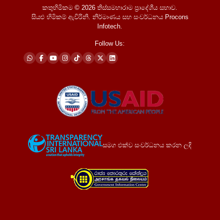
කතුහිමිකම © 2026
තිස්සමහාරාම ප්‍රාදේශීය සභාව
.
සියළු හිමිකම් ඇවිරිනි. නිර්මාණය සහ සංවර්ධනය
Procons
Infotech
.
Follow Us:
සමග එක්ව සංවර්ධනය කරන ලදි