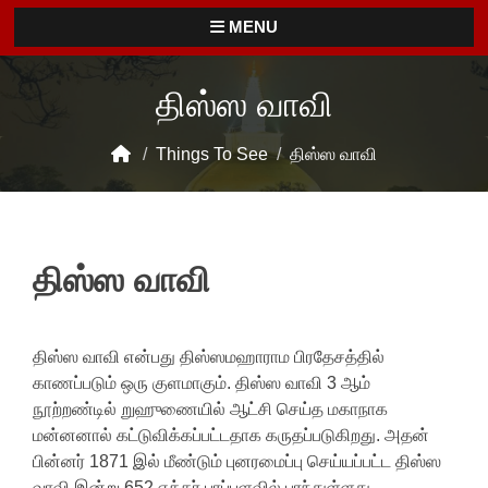
MENU
திஸ்ஸ வாவி
/
Things To See
/
திஸ்ஸ வாவி
திஸ்ஸ வாவி
திஸ்ஸ வாவி என்பது திஸ்ஸமஹாராம பிரதேசத்தில்
காணப்படும் ஒரு குளமாகும். திஸ்ஸ வாவி 3 ஆம்
நூற்றண்டில் றுஹுணையில் ஆட்சி செய்த மகாநாக
மன்னனால் கட்டுவிக்கப்பட்டதாக கருதப்படுகிறது. அதன்
பின்னர் 1871 இல் மீண்டும் புனரமைப்பு செய்யப்பட்ட திஸ்ஸ
வாவி இன்று 652 ஏக்கர் பரப்பளவில் பரந்துள்ளது.