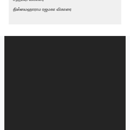
திஸ்ஸமஹாராம ரஜமகா விகாரை