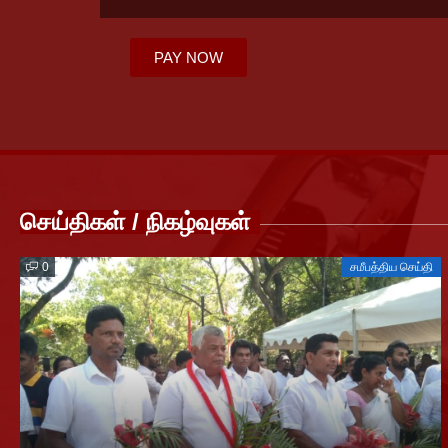
PAY NOW
செய்திகள் / நிகழ்வுகள்
0
சமீபத்திய செய்தி