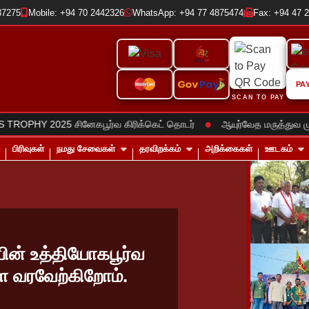
37275
Mobile: +94 70 2442326
WhatsApp: +94 77 4875474
Fax: +94 47 
PA
SCAN TO PAY
●
5 சினேகபூர்வ கிரிக்கெட் தொடர்
ஆயுர்வேத மருத்துவ முகாம்களை ந
பிரிவுகள்
நமது சேவைகள்
தரவிறக்கம்
அறிக்கைகள்
ஊடகம்
ன் உத்தியோகபூர்வ
 வரவேற்கிறோம்.