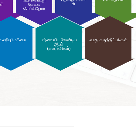
நாம் எவ்வாறு
ள்
ள்
வேலை
செய்கிறோம்
லறியும் உரிமை
பார்வையிட வேண்டிய
எமது கருத்திட்டங்கள்
இடம்
(கவர்ச்சிகள்)