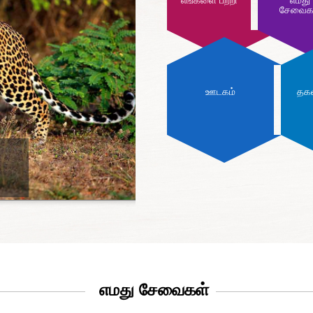
எங்களை பற்றி
எமது
சேவைக
ஊடகம்
தகவ
எமது சேவைகள்