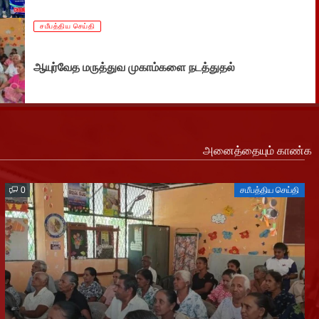
சமீபத்திய செய்தி
ஆயுர்வேத மருத்துவ முகாம்களை நடத்துதல்
அனைத்தையும் காண்க
0
சமீபத்திய செய்தி