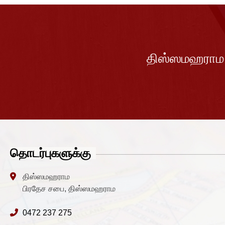
திஸ்ஸமஹராம
தொடர்புகளுக்கு
திஸ்ஸமஹராம
பிரதேச சபை, திஸ்ஸமஹராம
0472 237 275