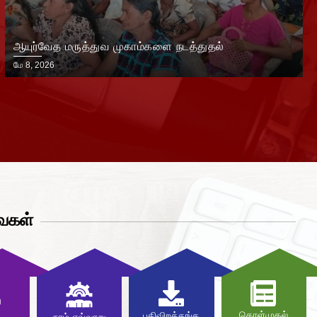
ஆயுர்வேத மருத்துவ முகாம்களை நடத்துதல்
மே 8, 2026
வைகள்
கொள்முதல்
பதிவிறக்கங்க