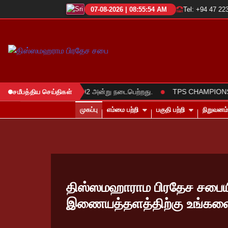
07-08-2026 | 08:55:56 AM
Tel: +94 47 22
●
ிகழ்வு 2025.06.02 அன்று நடைபெற்றது.
TPS CHAMPIONS TROPHY 202
சமீபத்திய செய்திகள்
முகப்பு
எம்மை பற்றி
பகுதி பற்றி
நிறுவனம்
திஸ்ஸமஹாராம பிரதேச சபையி
இணையத்தளத்திற்கு உங்களை