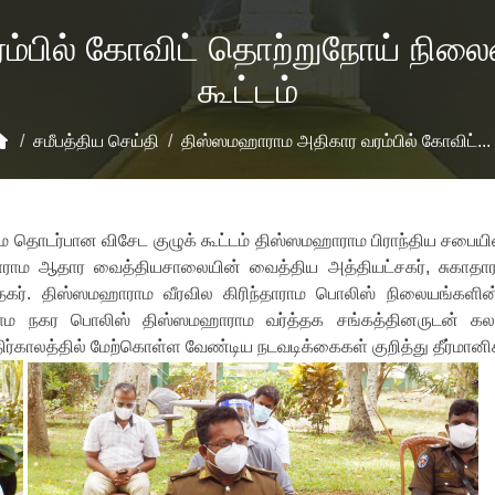
்பில் கோவிட் தொற்றுநோய் நில
கூட்டம்
/
சமீபத்திய செய்தி
/
திஸ்ஸமஹாராம அதிகார வரம்பில் கோவிட்...
 தொடர்பான விசேட குழுக் கூட்டம் திஸ்ஸமஹாராம பிராந்திய சபை
ராம ஆதார வைத்தியசாலையின் வைத்திய அத்தியட்சகர், சுகாதா
கர். திஸ்ஸமஹாராம வீரவில கிரிந்தாராம பொலிஸ் நிலையங்களின
 நகர பொலிஸ் திஸ்ஸமஹாராம வர்த்தக சங்கத்தினருடன் கலந
ிர்காலத்தில் மேற்கொள்ள வேண்டிய நடவடிக்கைகள் குறித்து தீர்மானிக்