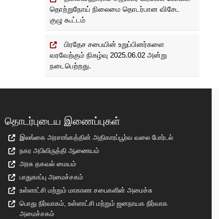
தொற்றுநோய் நிலைமை தொடர்பான விசேட
குழு கூட்டம்
பிரதேச சபையின் உறுப்பினர்களை
வரவேற்கும் நிகழ்வு 2025.06.02 அன்று
நடைபெற்றது.
தொடர்புடைய இணைப்புகள்
இலங்கை அரசாங்கத்தின் அதிகாரப்பூர்வ வலை போர்டல்
நகர அபிவிருத்தி ஆணையம்
அரசு தகவல் மையம்
பாதுகாப்பு அமைச்சகம்
உள்ளாட்சி மற்றும் மாகாண சபைகளின் அமைச்சு
பொது நிர்வாகம், உள்ளாட்சி மற்றும் ஜனநாயக நிர்வாக
அமைச்சகம்