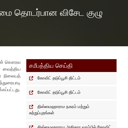
ைமை தொடர்பான விசேட குழு
யின் கௌரவ
சமீபத்திய செய்தி
ர வைத்திய
் நிலையத்
கோவிட் தடுப்பூசி திட்டம்
்துரையாடி
கப்பட்டது.
கோவிட் தடுப்பூசி திட்டம்
திஸ்ஸமஹாராம நகரம் மற்றும்
சுற்றுப்புறங்கள்
திஸ்ஸமஹாராம அதிகார வரம்பில் கோவிட்