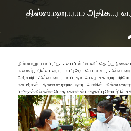
திஸ்ஸமஹாராம அதிகார வரம
திஸ்ஸமஹாராம பிரதேச சபையின் கொவிட் தொற்று நிலைமை
தலைவர், திஸ்ஸமஹாராம பிரதேச செயலாளர், திஸ்ஸமஹா
அதிகாரி, திஸ்ஸமஹாராம பிரதம பொது சுகாதார பரிசோத
தளபதிகள், திஸ்ஸமஹாராம நகர பொலிஸ் திஸ்ஸமஹாராம
பிரதேசத்தில் உள்ள பொதுமக்களின் பாதுகாப்பு தொடர்பில் எத