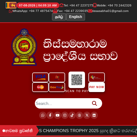
07-08-2026 | 04:09:10 AM
Tel: +94 47 2237275
Mobile: +94 70 2442326
WhatsApp: +94 77 4875474
Fax: +94 47 2239035
tissasabha01@gmail.com
தமிழ்
English
PAY NOW
SCAN TO PAY
●
දුකරන ලදී.
TPS CHAMPIONS TROPHY 2025 සුහද ක්‍රිකට් තරගාවලි
නවතම ප්‍රවෘත්ති