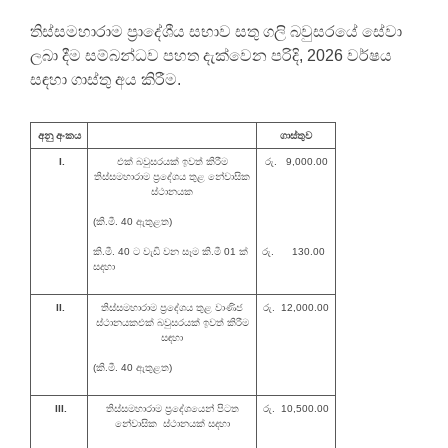
තිස්සමහාරාම ප්‍රාදේශීය සභාව සතු ගලි බවුසරයේ සේවා
ලබා දීම සම්බන්ධව පහත දැක්වෙන පරිදි, 2026 වර්ෂය
සඳහා ගාස්තු අය කිරීම.
අනු අංකය
ගාස්තුව
I.
එක් බවුසරයක් ඉවත් කිරීම
රු. 9,000.00
තිස්සමහාරාම ප්‍රදේශය තුළ නේවාසික
ස්ථානයක
(කි.මී. 40 ඇතුළත)
කි.මී. 40 ට වැඩි වන සෑම කි.මී 01 ක්
රු. 130.00
සදහා
II.
තිස්සමහාරාම ප්‍රදේශය තුළ වාණිජ
රු. 12,000.00
ස්ථානයකඑක් බවුසරයක් ඉවත් කිරීම
සඳහා
(කි.මී. 40 ඇතුළත)
III.
තිස්සමහාරාම ප්‍රදේශයෙන් පිටත
රු. 10,500.00
නේවාසික ස්ථානයක් සදහා