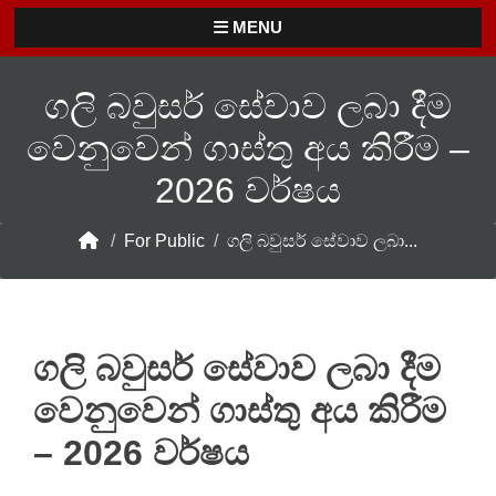
MENU
ගලි බවුසර් සේවාව ලබා දීම
වෙනුවෙන් ගාස්තු අය කිරීම –
2026 වර්ෂය
/
For Public
/
ගලි බවුසර් සේවාව ලබා...
ගලි බවුසර් සේවාව ලබා දීම
වෙනුවෙන් ගාස්තු අය කිරීම
– 2026 වර්ෂය