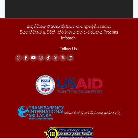
කතුහිමිකම © 2026
තිස්සමහාරාම ප්‍රාදේශීය සභාව
.
සියළු හිමිකම් ඇවිරිනි. නිර්මාණය සහ සංවර්ධනය
Procons
Infotech
.
Follow Us:
සමග එක්ව සංවර්ධනය කරන ලදි