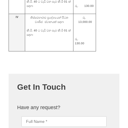
කි.මී. 40 ට වැඩි වන සෑම කි.මී 01 ක්
සදහා
රු. 130.00
IV
තිස්සමහාරාම ප්‍රදේශයෙන් පිටත
රු.
වාණිජ ස්ථානයක් සදහා
13,000.00
කි.මී. 40 ට වැඩි වන සෑම කි.මී 01 ක්
සදහා
රු.
130.00
Get In Touch
Have any request?