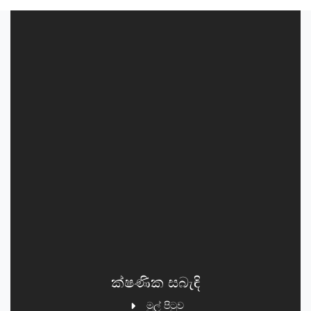
ක්ෂණික සබැඳි
මුල් පිටුව