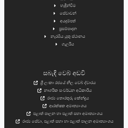
හැඳින්වීම
සේවාවන්
අයදුම්පත්
ප්‍රසම්පාදන
නැරඹිය යුතු ස්ථානය
ගැලරිය
සබැඳි වෙබ් අඩවි
ශ්‍රී ලංකා රජයේ නිල වෙබ් ද්වාරය
නාගරික සංවර්ධන අධිකාරිය
රාජ්‍ය තොරතුරු කේන්ද්‍රය
ආරක්ෂක අමාත්‍යාංශය
පළාත් පාලන හා පළාත් සභා අමාත්‍යාංශය
රාජ්‍ය සේවා, පළාත් සභා හා පළාත් පාලන අමාත්‍යාංශය