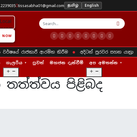
 2239035
tissasabha01@gmail.com
English
தமிழ்
Y NOW
●
●
ර්ෂයේ රාජකාරී ආරම්භ කිරීම
අදිටන් පුරවර සහන යාත්‍රා
ා
ගැලරිය
පුවත්
මහජන දැන්වීම්
අප අමතන්න
O
O
p
p
 තත්ත්වය පිළිබද
e
e
n
n
m
m
e
e
n
n
u
u