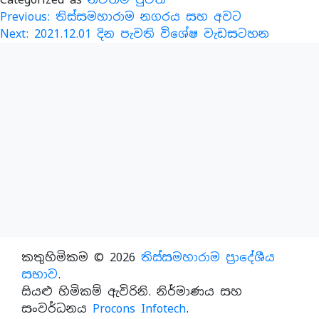
ලි
Previous:
තිස්සමහාරාම නගරය සහ අවට
Next:
2021.12.01 දින පැවති විශේෂ වැඩසටහන
පි
යා
ත්‍
ර
ණ
ය
කතුහිමිකම © 2026
තිස්සමහාරාම ප්‍රාදේශීය
සභාව
.
සියළු හිමිකම් ඇවිරිනි. නිර්මාණය සහ
සංවර්ධනය
Procons Infotech
.