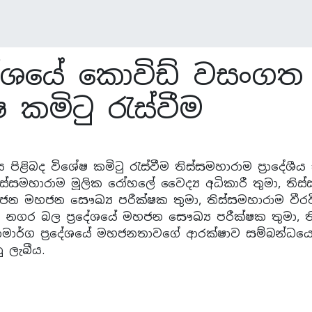
රදේශයේ කොවිඩ් වසංගත
 කමිටු රැස්වීම
ිළිබද විශේෂ කමිටු රැස්වීම තිස්සමහාරාම ප්‍රාදේශී
තිස්සමහාරාම මූලික රෝහලේ වෛද්‍ය අධිකාරී තුමා, තිස
මහජන මහජන සෞඛ්‍ය පරීක්ෂක තුමා, තිස්සමහාරාම වීරවි
රාම නගර බල ප්‍රදේශයේ මහජන සෞඛ්‍ය පරීක්ෂක තුමා, 
ියාමාර්ග ප්‍රදේශයේ මහජනතාවගේ ආරක්ෂාව සම්බන්ධය
ු ලැබීය.