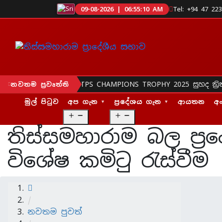
09-08-2026 | 06:55:11 AM
Tel: +94 47 22
●
ින සිදුකරන ලදී.
TPS CHAMPIONS TROPHY 2025 සුහද ක්‍රිකට
නවතම ප්‍රවෘත්ති
මුල් පිටුව
අප ගැන
ප්‍රදේශය ගැන
ආයතන
අ
O
O
p
p
තිස්සමහාරාම බල ප්‍
e
e
n
n
විශේෂ කමිටු රැස්වීම
m
m
e
e
n
n
u
u
/
නවතම පුවත්