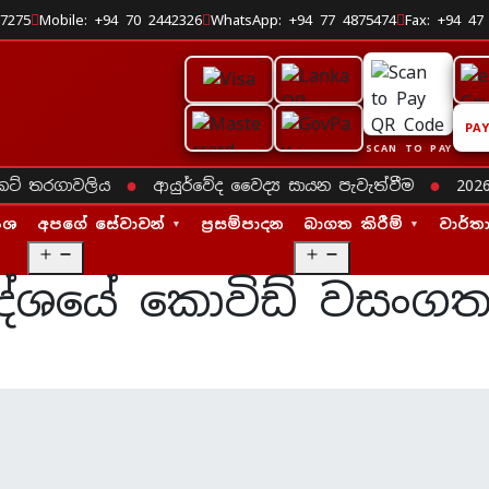
37275
Mobile: +94 70 2442326
WhatsApp: +94 77 4875474
Fax: +94 47
PA
SCAN TO PAY
●
●
් තරගාවලිය
ආයුර්වේද වෛද්‍ය සායන පැවැත්වීම
2026 ව
ංශ
අපගේ සේවාවන්
ප්‍රසම්පාදන
බාගත කිරීම්
වාර්ත
O
O
p
p
රදේශයේ කොවිඩ් වසංගත
e
e
n
n
m
m
e
e
n
n
u
u