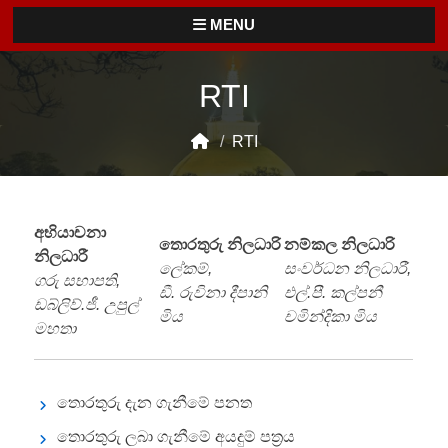
MENU
RTI
/
RTI
අභියාචනා
තොරතුරු නිලධාරි
නම්කල නිලධාරි
නිලධාරී
ලේකම්,
සංවර්ධන නිලධාරී,
ගරු සභාපති,
ඩී. රුවිනා දීපානි
එල්.පී. කල්පනී
ඩබ්ලිව්.ජී. උපුල්
මිය
චමින්දිකා මිය
මහතා
තොරතුරු දැන ගැනීමේ පනත
තොරතුරු ලබා ගැනීමේ අයදුම් පත්‍රය