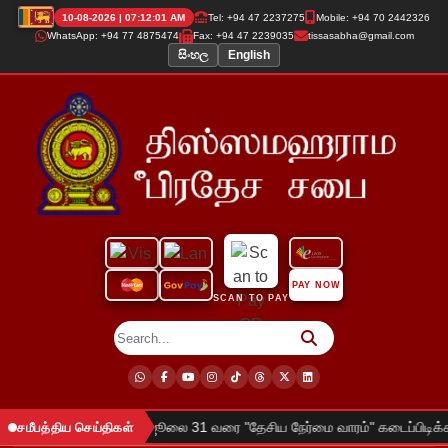
10-08-2026 | 07:12:02 AM
Tel: +94 47 2237275
Mobile: +94 70 2442326
WhatsApp: +94 77 4875474
Fax: +94 47 2239035
tissasabha@gmail.com
සිංහල
English
PAY NOW
SCAN TO PAY
026 ஜூலை 27 முதல் ஜூலை 31 வரை "தேசிய நேர்மை வாரம்" கடைப்பிடிக்கப்படும
சமீபத்திய செய்திகள்