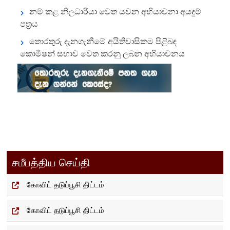
නම් කළ නිලධාරියා වෙත යවන අභියාචනා අයදුම්
පත්‍රය
තොරතුරු දැනගැනීමේ අයිතිවාසිකම පිළිබඳ
කොමිෂන් සභාව වෙත කරනු ලබන අභියාචනය
சமீபத்திய செய்தி
கோவிட் தடுப்பூசி திட்டம்
கோவிட் தடுப்பூசி திட்டம்