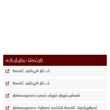
P
o
s
சமீபத்திய செய்தி
t
கோவிட் தடுப்பூசி திட்டம்
n
a
கோவிட் தடுப்பூசி திட்டம்
v
திஸ்ஸமஹாராம நகரம் மற்றும் சுற்றுப்புறங்கள்
i
திஸ்ஸமஹாராம அதிகார வரம்பில் கோவிட் தொற்றுநோய்