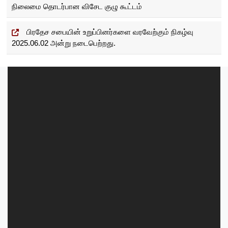
g
நிலைமை தொடர்பான விசேட குழு கூட்டம்
a
பிரதேச சபையின் உறுப்பினர்களை வரவேற்கும் நிகழ்வு
t
2025.06.02 அன்று நடைபெற்றது.
i
o
n