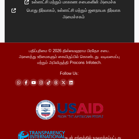
உள்ளாட்சி மற்றும் மாகாண சபைகளின் அமைச்சு
பொது நிர்வாகம், உள்ளாட்சி மற்றும் ஜனநாயக நிர்வாக
அமைச்சகம்
பதிப்புரிமை © 2026
திஸ்ஸமஹராம பிரதேச சபை
.
அனைத்து உரிமைகளும் கையிருப்பில் கொண்டது. வடிவமைப்பு
மற்றும் அபிவிருத்தி
Procons Infotech
.
Follow Us:
உடன் சங்கத்தில் உருவாக்கப்பட்டது