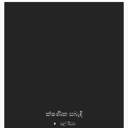
ක්ෂණික සබැඳි
මුල් පිටුව