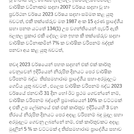
වාර්ෂික වටිනාකම සදහා 2007 වර්ෂය සදහා වූ හා
ප්‍රවර්ථන වර්ෂය 2023 වර්ෂය සදහා සම්මත කළ යුතු
බවටත්, එකී තක්සේරුව මත 1987 අංක 15 දරණ ප්‍රාදේශීය
සභා පනත යටතේ 134(1) උප වගන්තියෙන් පැවරී ඇති
බලතල ප්‍රකාර එකී දේපල මත ඉහත කී තක්සේරුව සදහා
වාර්ෂික වටිනාකමින් 7% ක වාර්ෂික වරිපනම් බද්දක්
පනවා අය කළ යුතු බවටත්,
තවද 2023 වර්ෂයෙන් පහත සදහන් එක් එක් කාර්තු
වෙනුවෙන් ඉදිරියෙන් නිරූපිත දිනයට පෙර වාර්ෂික
වරිපනම් බද්ධ තිස්සමහාරාම ප්‍රාදේශීය සභා අරමුදලට
ගෙවිය යුතු බවටත් , එලෙස වාර්ෂික වරිපනම් බද්ධ 2023
වර්ෂයේ ජනවාරි 31 දින හෝ ඊට ප්‍රථම ගෙවන්නේ නම්,
වාර්ෂික වරිපනම් බද්දෙහි ප්‍රමාණයෙන් 10% ක වට්ටමක්
ද එකී උප ලේඛනයේ එක් එක් කාර්තුව ඉදිරියෙහි 3 වන
තීරයේ නිරූපිත දිනයට පෙර අදාළ වරිපනම් බදු මුදල සභා
අරමුදලට ගෙවනු ලබන්නේ නම්, එක් කාර්තුවකට අදාළ
මුදලින් 5 % ක වට්ටමක් ද තිස්සමහාරාම ප්‍රාදේශීය සභාව