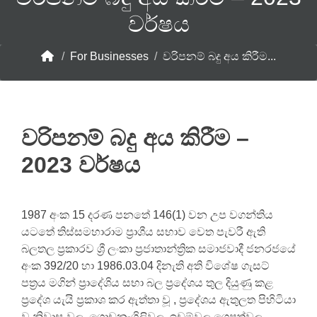
වර්ෂය
/
For Businesses
/
වරිපනම් බදු අය කිරීම...
වරිපනම් බදු අය කිරීම –
2023 වර්ෂය
1987 අංක 15 දරණ පනතේ 146(1) වන උප වගන්තිය
යටතේ තිස්සමහාරාම ප්‍රාශීය සභාව වෙත පැවරී ඇති
බලතල ප්‍රකාරව ශ්‍රී ලංකා ප්‍රජාතාන්ත්‍රික සමාජවාදී ජනරජයේ
අංක 392/20 හා 1986.03.04 දිනැති අති විශේෂ ගැසට්
පත්‍රය මගින් ප්‍රාදේශිය සභා බල ප්‍රදේශය තුල දියුණු කළ
ප්‍රදේශ යැයි ප්‍රකාශ කර ඇත්තා වූ , ප්‍රදේශය ඇතුලත පිහිටියා
වූ නිවාස වල, ගොඩනැගිලිවල, ඉඩම්වල,ගෙපත්වල