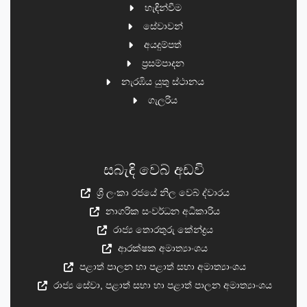
හැඳින්වීම
සේවාවන්
අයදුම්පත්
ප්‍රසම්පාදන
නැරඹිය යුතු ස්ථානය
ගැලරිය
සබැඳි වෙබ් අඩවි
ශ්‍රී ලංකා රජයේ නිල වෙබ් ද්වාරය
නාගරික සංවර්ධන අධිකාරිය
රාජ්‍ය තොරතුරු කේන්ද්‍රය
ආරක්ෂක අමාත්‍යාංශය
පළාත් පාලන හා පළාත් සභා අමාත්‍යාංශය
රාජ්‍ය සේවා, පළාත් සභා හා පළාත් පාලන අමාත්‍යාංශය