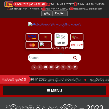
09-08-2026 | 06:44:32 AM
Tel: +94 47 2237275
Mobile: +94 70 2442326
WhatsApp: +94 77 4875474
Fax: +94 47 2239035
tissasabha01@gmail.com
தமிழ்
English
PAY NOW
SCAN TO PAY
●
HAMPIONS TROPHY 2025 සුහද ක්‍රිකට් තරගාවලිය
ආයුර්වේද වෛද්
නවතම ප්‍රවෘත්ති
MENU
වරිපනම් බදු අය කිරීම – 2023