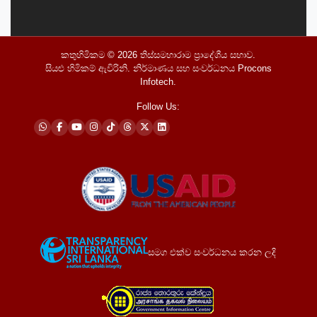
කතුහිමිකම © 2026
තිස්සමහාරාම ප්‍රාදේශීය සභාව
.
සියළු හිමිකම් ඇවිරිනි. නිර්මාණය සහ සංවර්ධනය
Procons
Infotech
.
Follow Us:
සමග එක්ව සංවර්ධනය කරන ලදි