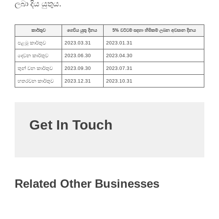
ලබා දිය යුතුය.
කාර්තුව
ගෙවිය යුතු දිනය
5% වට්ටම් සදහා හිමිකම් ලබන අවසාන දිනය
පළමු කාර්තුව
2023.03.31
2023.01.31
දෙවන කාර්තුව
2023.06.30
2023.04.30
තුන් වන කාර්තුව
2023.09.30
2023.07.31
හතරවන කාර්තුව
2023.12.31
2023.10.31
Get In Touch
Related Other Businesses