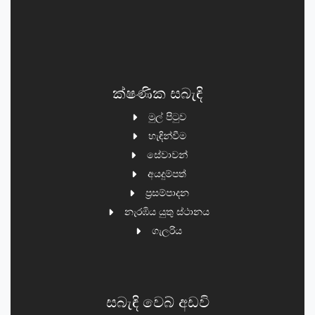
ක්ෂණික සබැඳි
මුල් පිටුව
හැඳින්වීම
සේවාවන්
අයදුම්පත්
ප්‍රසම්පාදන
නැරඹිය යුතු ස්ථානය
ගැලරිය
සබැඳි වෙබ් අඩවි