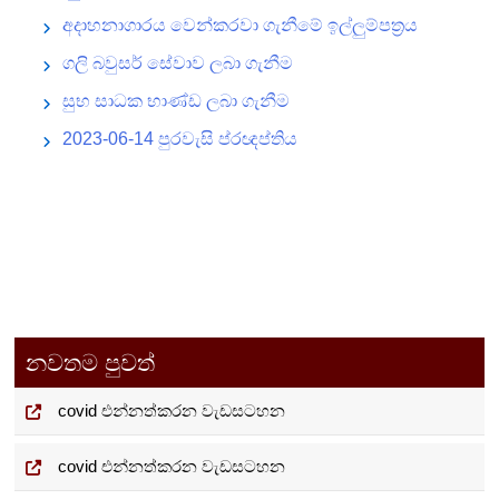
අදාහනාගාරය වෙන්කරවා ගැනීමේ ඉල්ලුම්පත්‍රය
ගලි බවුසර් සේවාව ලබා ගැනීම
සුභ සාධක භාණ්ඩ ලබා ගැනීම
2023-06-14 පුරවැසි ප්රඥප්තිය
නවතම පුවත්
covid එන්නත්කරන වැඩසටහන
covid එන්නත්කරන වැඩසටහන