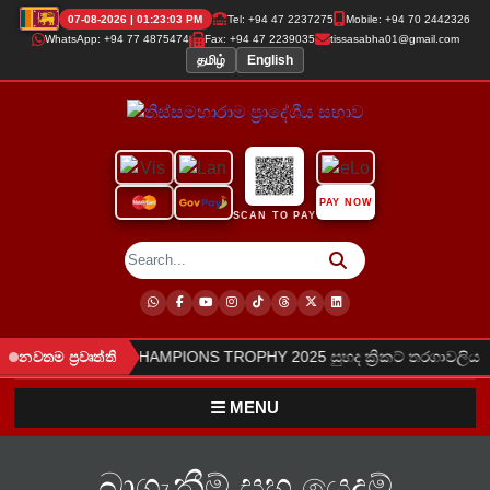
07-08-2026 | 01:23:03 PM
Tel: +94 47 2237275
Mobile: +94 70 2442326
WhatsApp: +94 77 4875474
Fax: +94 47 2239035
tissasabha01@gmail.com
தமிழ்
English
PAY NOW
SCAN TO PAY
●
න ලදී.
TPS CHAMPIONS TROPHY 2025 සුහද ක්‍රිකට් තරගාවලිය
නවතම ප්‍රවෘත්ති
MENU
බාගැනීම් සහ යෙදුම්