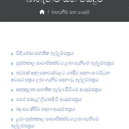
/
බාගැනීම් සහ යෙදුම්
වීදී රේඛා සහතික ඉල්ලුම්පත්‍රය
පුස්තකාල සාමාජිකත්වය ලබා ගැනීමේ ඉල්ලුම්පත්‍රය
ඉඩමක් අනු කොටස්වලට බෙදීම සඳහා සංවර්ධන
අවසර පත්‍රය ලබා ගැනීම සඳහා වූ ඉල්ලුම්පත්‍රය
අනුකූලතා සහතික ඉල්ලා සිටීමේ අයදුම්පත්‍රය
පෙර පාසැල් ලියාපදිංචි අයදුම්පත්‍රය
බදු අය කිරීම සඳහා අයදුම්පත්‍රය
ළමා පුස්තකාල සාමාජිකත්වය ලබා ගැනීමේ
ඉල්ලුම්පත්‍රය