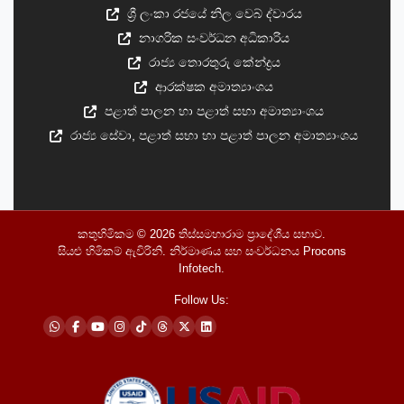
ශ්‍රී ලංකා රජයේ නිල වෙබ් ද්වාරය
නාගරික සංවර්ධන අධිකාරිය
රාජ්‍ය තොරතුරු කේන්ද්‍රය
ආරක්ෂක අමාත්‍යාංශය
පළාත් පාලන හා පළාත් සභා අමාත්‍යාංශය
රාජ්‍ය සේවා, පළාත් සභා හා පළාත් පාලන අමාත්‍යාංශය
කතුහිමිකම © 2026
තිස්සමහාරාම ප්‍රාදේශීය සභාව
.
සියළු හිමිකම් ඇවිරිනි. නිර්මාණය සහ සංවර්ධනය
Procons
Infotech
.
Follow Us: