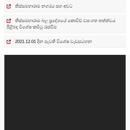
තිස්සමහාරාම නගරය සහ අවට
තිස්සමහාරාම බල ප්‍රදේශයේ කොවිඩ් වසංගත තත්ත්වය
පිළිබද විශේෂ කමිටු රැස්වීම
2021.12.01 දින පැවති විශේෂ වැඩසටහන